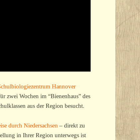
Schulbiologiezentrum Hannover
h für zwei Wochen im “Bienenhaus” des
chulklassen aus der Region besucht.
eise durch Niedersachsen
– direkt zu
llung in Ihrer Region unterwegs ist